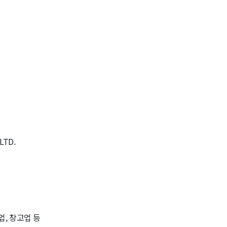
LTD.
업, 창고업 등