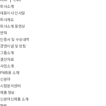
회사소개
대표이사 인사말
회사개요
회사소개 동영상
연혁
인증서 및 수상내역
경영이념 및 방침
그룹소개
결산자료
사업소개
PWB용 소재
신분야
시험분석센터
제품 정보
신분야신제품 소개
채용