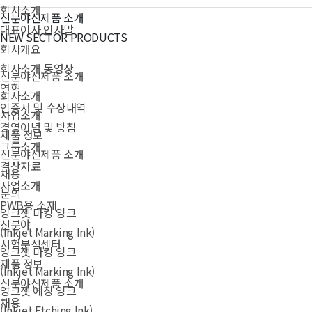
회사소개
신분야신제품 소개
대표이사 인사말
NEW SECTOR PRODUCTS
회사개요
회사소개 동영상
신분야신제품 소개
연혁
회사소개
인증서 및 수상내역
사업소개
경영이념 및 방침
제품 정보
그룹소개
신분야신제품 소개
결산자료
채용
사업소개
문의
PWB용 소재
잉크젯 마킹 잉크
신분야
(Inkjet Marking Ink)
시험분석센터
잉크젯 마킹 잉크
제품 정보
(Inkjet Marking Ink)
신분야신제품 소개
잉크젯 에칭 잉크
채용
(Inkjet Etching Ink)