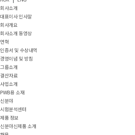
회사소개
대표이사 인사말
회사개요
회사소개 동영상
연혁
인증서 및 수상내역
경영이념 및 방침
그룹소개
결산자료
사업소개
PWB용 소재
신분야
시험분석센터
제품 정보
신분야신제품 소개
채용