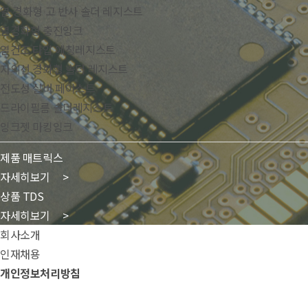
열 경화형 고 반사 솔더 레지스트
열경화형 충진잉크
열건조 타입 에칭레지스트
자외선 경화형 솔더 레지스트
전도성 실버 페이스트
드라이필름 솔더레지스트
잉크젯 마킹잉크
제품 매트릭스
자세히보기 >
상품 TDS
자세히보기 >
회사소개
인재채용
개인정보처리방침