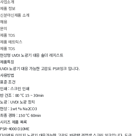
사업소개
제품 정보
신분야신제품 소개
채용
문의
제품 TDS
제품 매트릭스
제품 TDS
현상형 UVDI 노광기 대응 솔더 레지스트
제품특징
UVDI 노광기 대응 가능한 고감도 PSR잉크 입니다.
사용방법
표준 조건
인쇄 : 스크린 인쇄
반 건조 : 80 ℃ 15 ~ 30min
노광 : UVDI 노광 장치
현상 : 1wt % Na2CO3
최종 경화 : 150 ℃ 60min
시리즈 제품 목록
PSR-4000 D10ME
다이렉트 이미지 노광기 대응가능한 고감도 반광택 검정색 스크린 잉크입니다. 도금