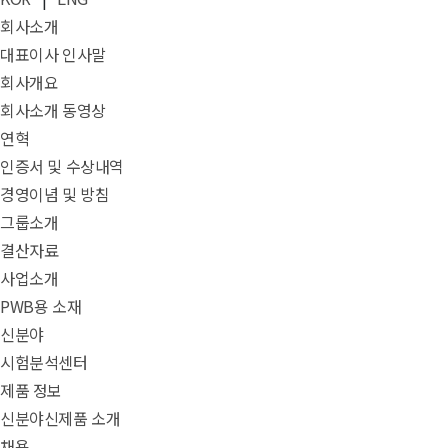
회사소개
대표이사 인사말
회사개요
회사소개 동영상
연혁
인증서 및 수상내역
경영이념 및 방침
그룹소개
결산자료
사업소개
PWB용 소재
신분야
시험분석센터
제품 정보
신분야신제품 소개
채용