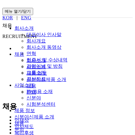
메뉴 열기/닫기
KOR
|
ENG
채용
회사소개
대표이사 인사말
RECRUITMENT
회사개요
회사소개 동영상
연혁
채용
인증서 및 수상내역
회사소개
경영이념 및 방침
사업소개
그룹소개
제품 정보
결산자료
신분야신제품 소개
사업소개
채용
PWB용 소재
문의
신분야
시험분석센터
채용
제품 정보
신분야신제품 소개
인재상
채용
인사제도
문의
복리후생